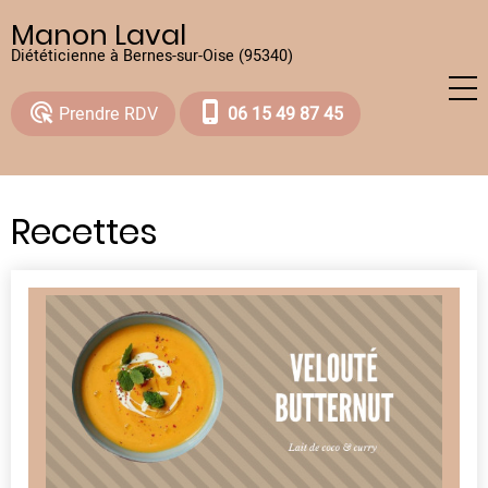
Aller
Manon Laval
au
Diététicienne à Bernes-sur-Oise (95340)
contenu
principal
ads_click
phone_iphone
Prendre RDV
06 15 49 87 45
Recettes